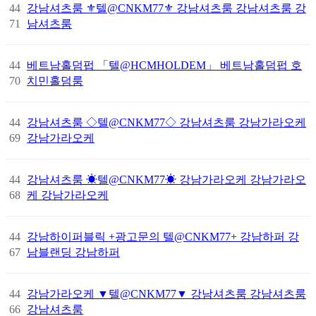
44
강남셔츠룸 ⚜텔@CNKM77⚜ 강남셔츠룸 강남셔츠룸 강
71
남셔츠룸
44
베트남홀덤펍 「텔@HCMHOLDEM」 베트남홀덤펍 호
70
치민홀덤룸
44
강남셔츠룸 ◇텔@CNKM77◇ 강남셔츠룸 강남가라오케
69
강남가라오케
44
강남셔츠룸 ☀텔@CNKM77☀ 강남가라오케 강남가라오
68
케 강남가라오케
44
강남하이퍼블릭 +광고문의 텔@CNKM77+ 강남하퍼 강
67
남블랜딩 강남하퍼
44
강남가라오케 ▼텔@CNKM77▼ 강남셔츠룸 강남셔츠룸
66
강남셔츠룸