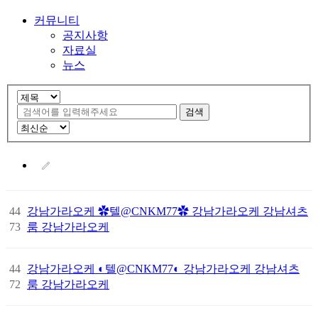
커뮤니티
공지사항
자료실
뉴스
검색
44
강남가라오케 ✿텔@CNKM77✿ 강남가라오케 강남셔츠
73
룸 강남가라오케
44
강남가라오케 ◐텔@CNKM77◐ 강남가라오케 강남셔츠
72
룸 강남가라오케