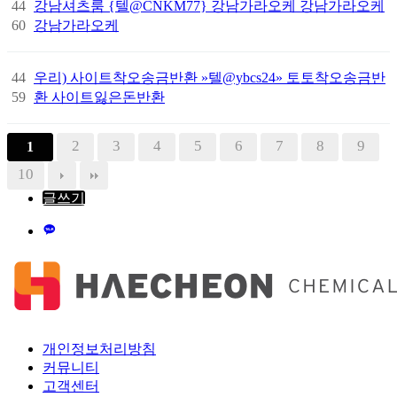
44
강남셔츠룸 {텔@CNKM77} 강남가라오케 강남가라오케
60
강남가라오케
44
우리) 사이트착오송금반환 »텔@ybcs24» 토토착오송금반
59
환 사이트잃은돈반환
2
3
4
5
6
7
8
9
1
10
글쓰기
개인정보처리방침
커뮤니티
고객센터