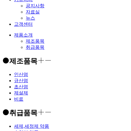
공지사항
자료실
뉴스
고객센터
제품소개
제조품목
취급품목
제조품목
인산염
규산염
초산염
제설제
비료
취급품목
세제,세정제 약품