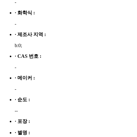
-
· 화학식 :
-
· 제조사 지역 :
b:0;
· CAS 번호 :
-
· 메이커 :
-
· 순도 :
--
· 포장 :
· 별명 :